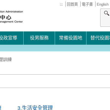
:::
回首頁
電子書
English
役政宣導
役男服務
常備役園地
替代役園
礎訓練
練
3.生活安全管理