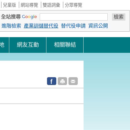
兒童版
網站導覽
雙語詞彙
分眾導覽
全站搜尋
進階檢索
產業訓儲替代役
替代役申請
資訊公開
地
網友互動
相關聯結