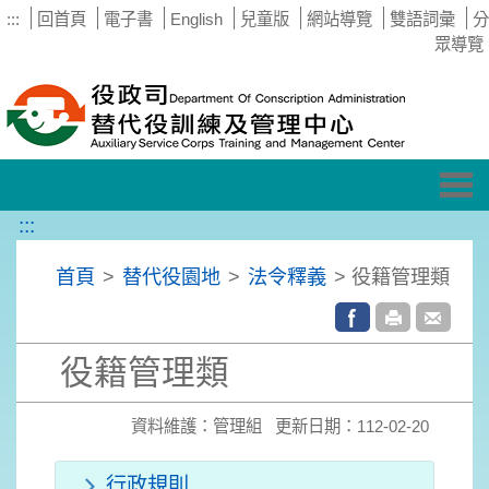
:::
回首頁
電子書
English
兒童版
網站導覽
雙語詞彙
分
眾導覽
Tog
nav
:::
首頁
>
替代役園地
>
法令釋義
> 役籍管理類
役籍管理類
資料維護：管理組 更新日期：112-02-20
行政規則