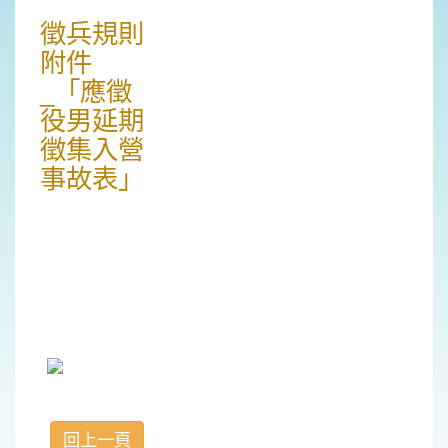
徵兵規則
附件
_「應徵
役男延期
徵集入營
事故表」